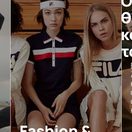
θ
κ
τ
Fashion &