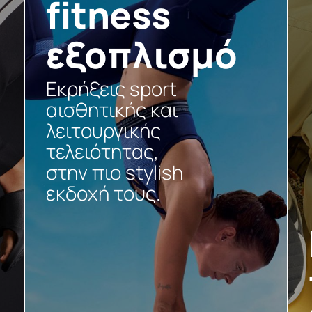
fitness
εξοπλισμό
Εκρήξεις sport
αισθητικής και
λειτουργικής
τελειότητας,
στην πιο stylish
εκδοχή τους.