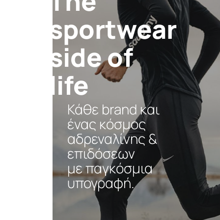
Τhe
sportwear
side of
life
Κάθε brand και
ένας κόσμος
αδρεναλίνης &
επιδόσεων
με παγκόσμια
υπογραφή.